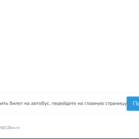
П
ить билет на автобус, перейдите на главную страницу
rt@12bus.ru