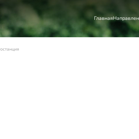
Главная
Направлен
тостанция