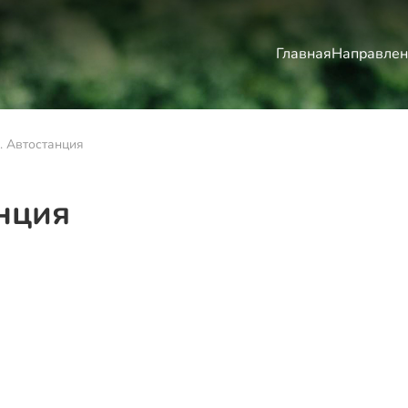
Главная
Направлен
. Автостанция
нция