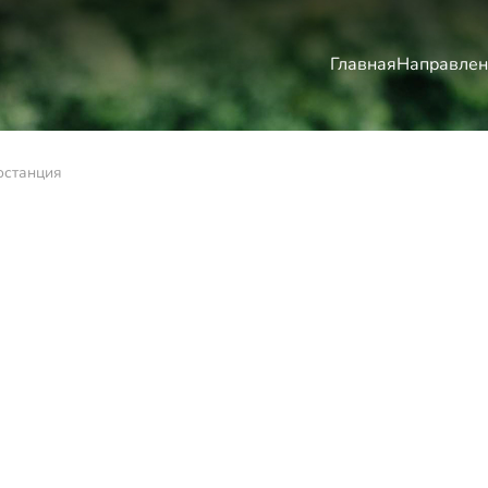
Главная
Направлен
останция