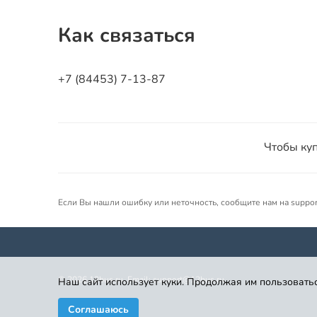
Как связаться
+7 (84453) 7-13-87
Чтобы куп
Если Вы нашли ошибку или неточность, сообщите нам на suppo
©
2026
12bus.ru. Email: support@12bus.ru
Наш сайт использует куки. Продолжая им пользоватьс
Соглашаюсь