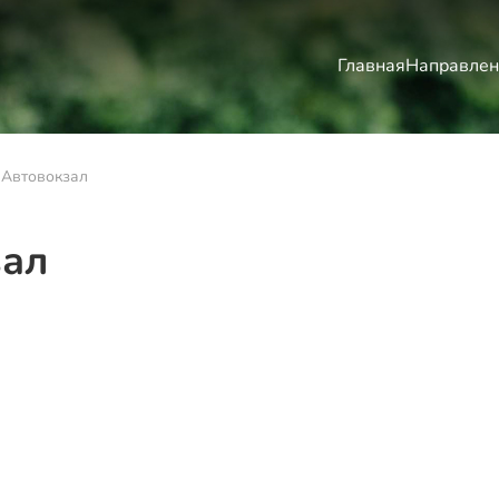
Главная
Направлен
 Автовокзал
зал