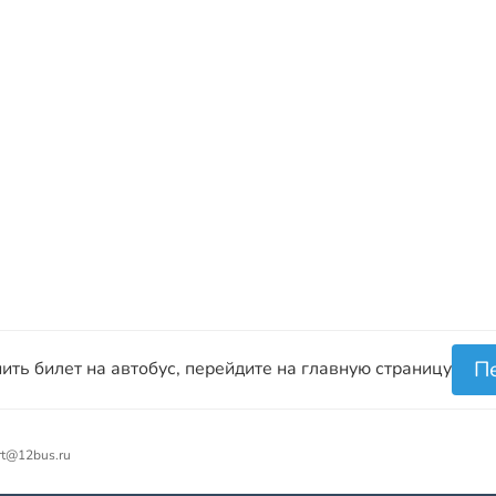
П
ить билет на автобус, перейдите на главную страницу
rt@12bus.ru