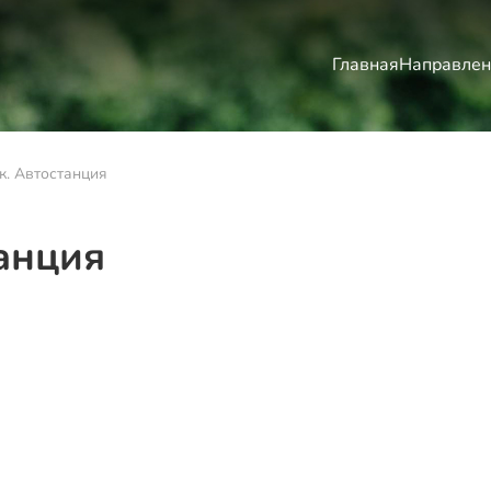
Главная
Направлен
. Автостанция
анция