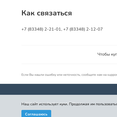
Как связаться
+7 (83348) 2-21-01, +7 (83348) 2-12-07
Чтобы куп
Если Вы нашли ошибку или неточность, сообщите нам на suppo
©
2026
12bus.ru. Email: support@12bus.ru
Наш сайт использует куки. Продолжая им пользоватьс
Соглашаюсь