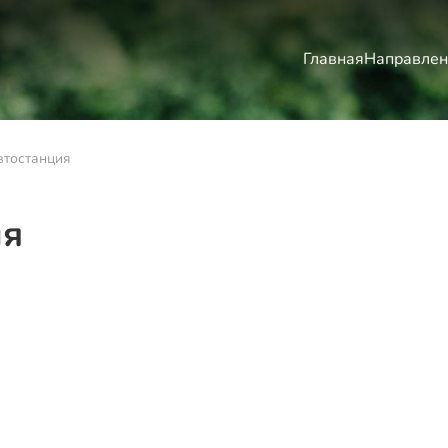
Главная
Направлен
втостанция
ия