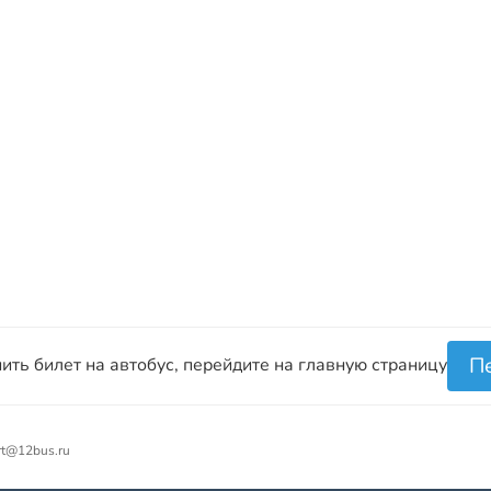
П
ить билет на автобус, перейдите на главную страницу
rt@12bus.ru