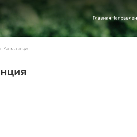
Главная
Направлен
. Автостанция
анция