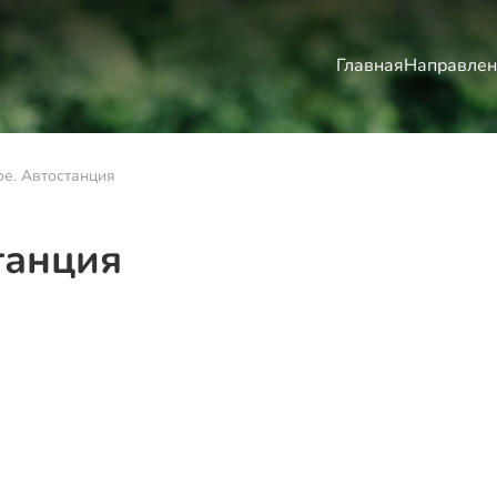
Главная
Направлен
е. Автостанция
танция