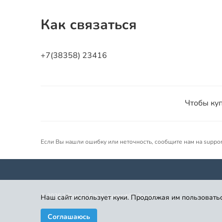
Как связаться
+7(38358) 23416
Чтобы куп
Если Вы нашли ошибку или неточность, сообщите нам на suppo
©
2026
12bus.ru. Email: support@12bus.ru
Наш сайт использует куки. Продолжая им пользоватьс
Соглашаюсь