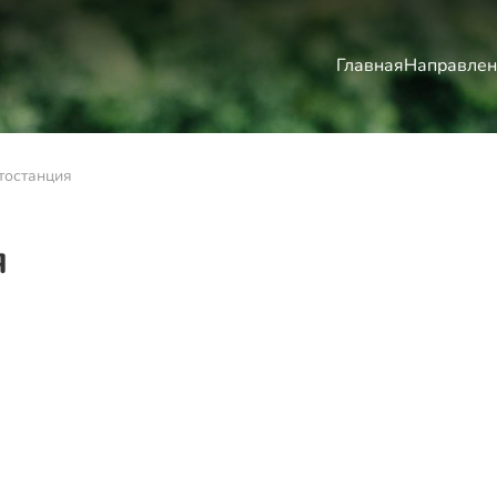
Главная
Направлен
тостанция
я