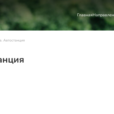
Главная
Направлен
. Автостанция
анция