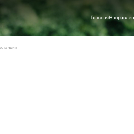
Главная
Направлен
останция