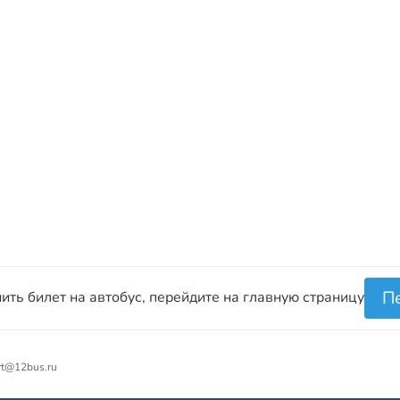
П
ить билет на автобус, перейдите на главную страницу
rt@12bus.ru