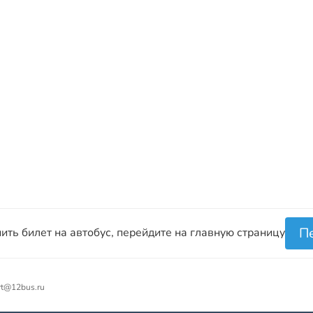
П
ить билет на автобус, перейдите на главную страницу
rt@12bus.ru