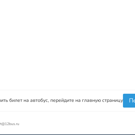
П
ить билет на автобус, перейдите на главную страницу
rt@12bus.ru