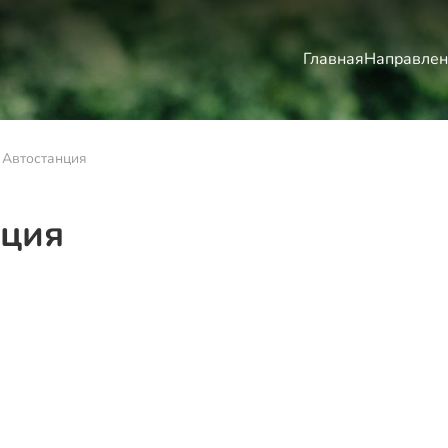
Главная
Направлен
 Автостанция
нция