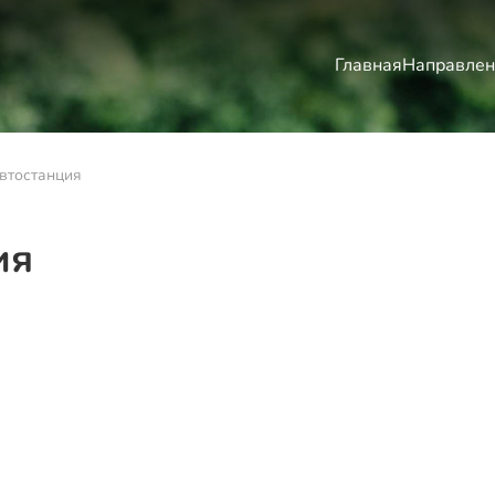
Главная
Направлен
втостанция
ия