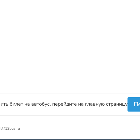
П
ить билет на автобус, перейдите на главную страницу
rt@12bus.ru