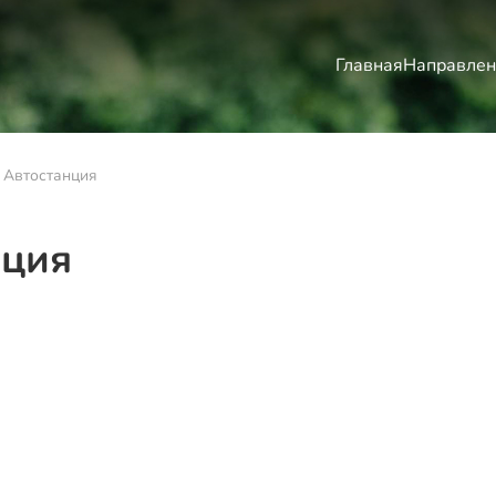
Главная
Направлен
 Автостанция
нция